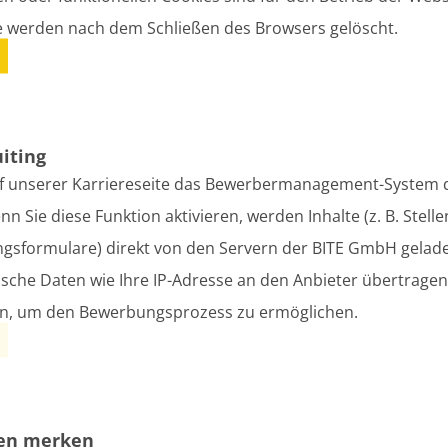
ung: Sitzverzicht und Nachrücken in der
e werden nach dem Schließen des Browsers gelöscht.
ünzow
lleitung
uiting
f unserer Karriereseite das Bewerbermanagement-System d
ung: Sitzverzicht und Nachrücken in der
 Sie diese Funktion aktivieren, werden Inhalte (z. B. Stell
sformulare) direkt von den Servern der BITE GmbH gelade
lleitung
sche Daten wie Ihre IP-Adresse an den Anbieter übertrage
en, um den Bewerbungsprozess zu ermöglichen.
ung: Sitzverzicht und Nachrücken in der
lleitung
gen merken