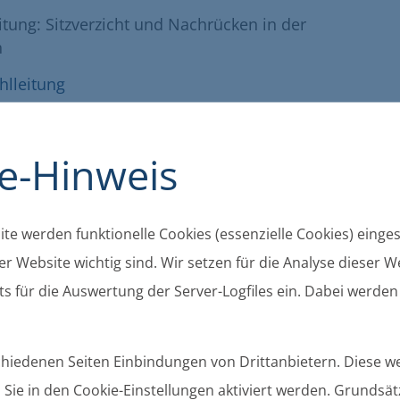
ung: Sitzverzicht und Nachrücken in der
n
lleitung
e-Hinweis
ung: Sitzverzicht und Nachrücken in der
rg
te werden funktionelle Cookies (essenzielle Cookies) eingese
lleitung
r Website wichtig sind. Wir setzen für die Analyse dieser We
s für die Auswertung der Server-Logfiles ein. Dabei werden
ung: Sitzverzicht und Nachrücken in der
iesow
schiedenen Seiten Einbindungen von Drittanbietern. Diese 
Sie in den Cookie-Einstellungen aktiviert werden. Grundsätz
lleitung