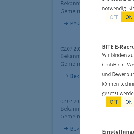
Bekanntmachung der Wahlleit
notwendig. Si
Gemeindevertretung Klein B
OFF
ON
Bekanntmachung der Wah
BITE E-Recr
02.07.2024
Wir binden au
Bekanntmachung der Wahlleit
Gemeindevertretung Rubkow
GmbH ein. Wenn
und Bewerbung
Bekanntmachung der Wah
können techni
gesetzt werd
02.07.2024
OFF
ON
Bekanntmachung der Wahlleit
Gemeindevertretung Ziethen
Bekanntmachung der Wah
Einstellun