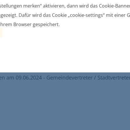
stellungen merken“ aktivieren, dann wird das Cookie-Banner
gezeigt. Dafür wird das Cookie „cookie-settings“ mit einer G
Ihrem Browser gespeichert.
ung: Sitzverzicht und Nachrücken in der
n
lleitung
am 09.06.2024 - Gemeindevertreter / Stadtvertrete