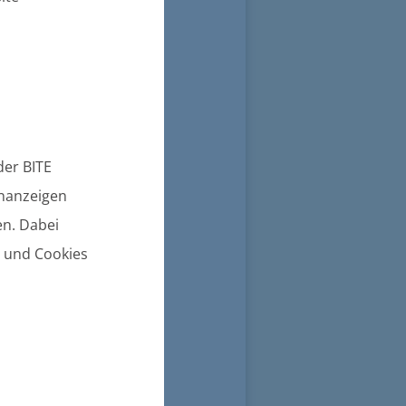
er BITE
enanzeigen
n. Dabei
n und Cookies