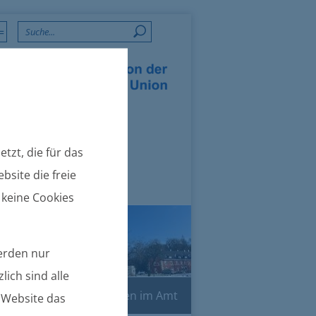
=
tzt, die für das
bsite die freie
 keine Cookies
werden nur
lich sind alle
Online-Dienste
Leben im Amt
e Website das