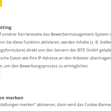
echen
uiting
n - Ansprechpartner,
f unserer Karriereseite das Bewerbermanagement-System d
ng
 Sie diese Funktion aktivieren, werden Inhalte (z. B. Stell
sformulare) direkt von den Servern der BITE GmbH gelade
ung des Amtes Züssow zum
sche Daten wie Ihre IP-Adresse an den Anbieter übertrage
en, um den Bewerbungsprozess zu ermöglichen.
SPRECHZEITEN DER BÜR
GÜTZKOW, ZIETHEN UND
gen merken
stellungen merken“ aktivieren, dann wird das Cookie-Banner
Bitte vereinbaren Sie vor Ihre