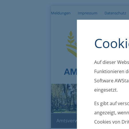
Meldungen
Impressum
Datenschutz
Cooki
Auf dieser Websi
Funktionieren de
Software AWStat
eingesetzt.
Es gibt auf ver
angezeigt, wenn 
Amtsverwaltung
Bekanntma
Cookies von Drit