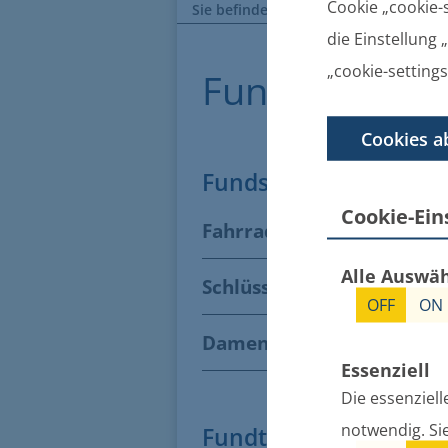
Cookie „cookie-s
Sie befinden sich hier:
Startseite
B
die Einstellung
„cookie-settings
Fundbehörde
Cookies a
Fundsachen
Cookie-Ei
Fahrrad in Gützkow gefu
Alle Auswä
Schlüsselbund in Züssow 
OFF
ON
Damenrad "City Star" gef
Essenziell
Die essenziell
notwendig. Si
Fundtiere