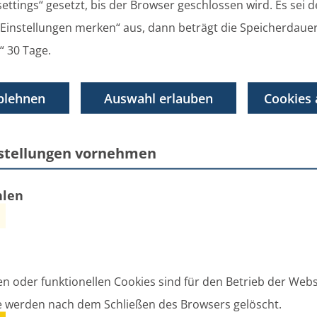
ettings“ gesetzt, bis der Browser geschlossen wird. Es sei 
ekanntmachungen
Fundbehörde
 „Einstellungen merken“ aus, dann beträgt die Speicherdaue
“ 30 Tage.
ANS
blehnen
Auswahl erlauben
Cookies 
Herr G
Tel.: 0
nstellungen vornehmen
E-Mail 
nden
Kontak
hlen
gefunden
unden
en oder funktionellen Cookies sind für den Betrieb der Webs
e werden nach dem Schließen des Browsers gelöscht.