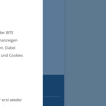
er BITE
enanzeigen
n. Dabei
n und Cookies
GERBÜROS
 ZÜSSOW
 erst wieder
m Besuch einen Termin.