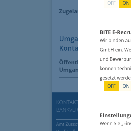
OFF
ON
Zugelaufene Katze in Bre
BITE E-Recr
Umgang mit Fundtiere
Wir binden au
Kontaktdaten, Regelu
GmbH ein. Wenn
und Bewerbung
Öffentliche Bekanntmach
können techni
Umgang mit Fundtieren
gesetzt werd
OFF
ON
KONTAKT
BANKVERBINDUNG
Einstellun
Wenn Sie „Ein
Amt Züssow