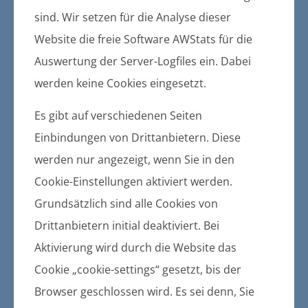
Der Amtsvorsteher
sind. Wir setzen für die Analyse dieser
Dorfstraße 6
17495 Züssow
Website die freie Software AWStats für die
Auswertung der Server-Logfiles ein. Dabei
Telefon: 03 83 55 / 643-0
e-mail: info@amt-zuessow.de
werden keine Cookies eingesetzt.
Web:
www.amt-zuessow.de
Es gibt auf verschiedenen Seiten
Einbindungen von Drittanbietern. Diese
Redaktion
werden nur angezeigt, wenn Sie in den
Amt Züssow
Cookie-Einstellungen aktiviert werden.
Fachbereich Zentrale Verwaltung
Dorfstraße 6
Grundsätzlich sind alle Cookies von
17495 Züssow
Drittanbietern initial deaktiviert. Bei
Aktivierung wird durch die Website das
Realisierung:
PLANET IC GmbH
Cookie „cookie-settings“ gesetzt, bis der
Mettenheimer Straße 9-15
Browser geschlossen wird. Es sei denn, Sie
19061 Schwerin