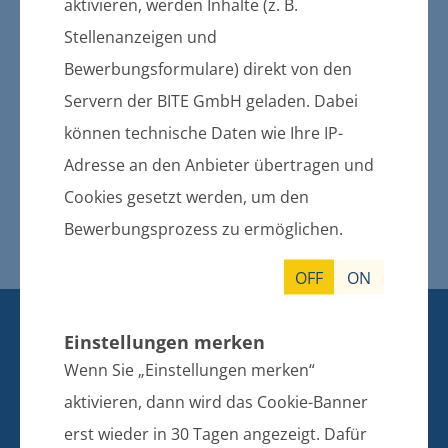
aktivieren, werden Inhalte (z. B.
Mit der Veröffentlichung der e-mail-
Stellenanzeigen und
Adressen der Mitarbeiter des Amtes
Züssow besteht die Möglichkeit,
Bewerbungsformulare) direkt von den
Anfragen, Informationen u.a. Texte an
Servern der BITE GmbH geladen. Dabei
uns zu senden. Es wird darauf
können technische Daten wie Ihre IP-
hingewiesen, dass Verfahrensanträge,
Adresse an den Anbieter übertragen und
Widersprüche und Schriftsätze per e-
mail nicht rechtswirksam eingereicht
Cookies gesetzt werden, um den
werden können.
Bewerbungsprozess zu ermöglichen.
OFF
ON
KONTAKT
Einstellungen merken
BANKVERBINDUNG
Wenn Sie „Einstellungen merken“
Amt Züssow
aktivieren, dann wird das Cookie-Banner
Dorfstraße 6
erst wieder in 30 Tagen angezeigt. Dafür
17495 Züssow