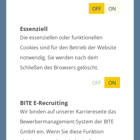
Websites, auf die direkt oder indirekt
OFF
ON
verwiesen wird. Hinsichtlich der Links
erklärt das Amt Züssow ausdrücklich,
Essenziell
dass es keinen Einfluss auf die
Gestaltung und den Inhalt der verlinkten
Die essenziellen oder funktionellen
Seiten hat und sich diese nicht zu eigen
Cookies sind für den Betrieb der Website
macht. Diese Erklärung gilt für alle auf
notwendig. Sie werden nach dem
der Website des Amtes Züssow
Schließen des Browsers gelöscht.
angezeigten Links.
Das Amt Züssow haftet nicht für
OFF
ON
Schäden, die aus der Nutzung der
angebotenen Informationen entstehen,
sofern kein nachweislich vorsätzliches
BITE E-Recruiting
oder grob fahrlässiges Handeln des
Wir binden auf unserer Karriereseite das
Amtes Züssow vorliegt.
Bewerbermanagement-System der BITE
Hinweis
GmbH ein. Wenn Sie diese Funktion