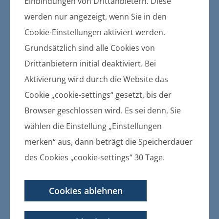
orhaben- und Erschließung
Einbindungen von Drittanbietern. Diese
werden nur angezeigt, wenn Sie in den
splanes Nr. 1
Cookie-Einstellungen aktiviert werden.
Grundsätzlich sind alle Cookies von
Murchin Entwurf und
Drittanbietern initial deaktiviert. Bei
Auslegung der Aufhebung des
Aktivierung wird durch die Website das
Vorhaben- und
Cookie „cookie-settings“ gesetzt, bis der
Erschließungsplanes Nr. 1
Browser geschlossen wird. Es sei denn, Sie
12.06.2019
wählen die Einstellung „Einstellungen
Bekanntmachung der Gemeinde
merken“ aus, dann beträgt die Speicherdauer
Murchin vom 10.05.2019 über den
Entwurf und die Auslegung der
des Cookies „cookie-settings“ 30 Tage.
Aufhebung des Vorhaben- und
Erschließungsplanes Nr. 1 "Neubau
Cookies ablehnen
Schlachthof mit Zerlegung"
Murchin Entwurf und Auslegung der