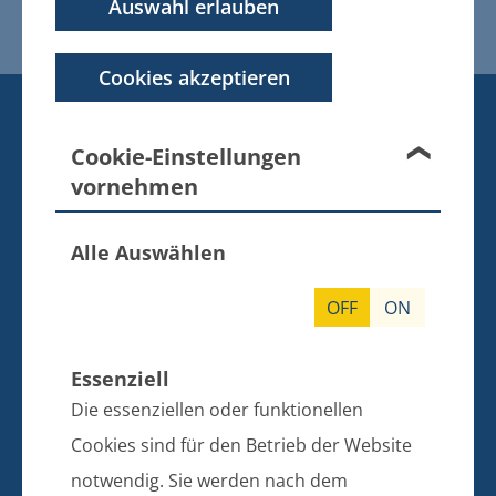
Auswahl erlauben
Aufhebung
Cookies akzeptieren
KONTAKT
BANKVERBINDUNG
Cookie-Einstellungen
vornehmen
Amt Züssow
Dorfstraße 6
17495 Züssow
Alle Auswählen
Telefon: 038355 643 0
OFF
ON
E-Mail: info@amt-zuessow.de
Essenziell
Sparkasse Vorpommern
Die essenziellen oder funktionellen
IBAN: DE97 1505 0500 0430 0067 99
BIC: NOLADE21GRW
Cookies sind für den Betrieb der Website
notwendig. Sie werden nach dem