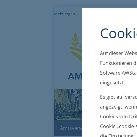
Meldungen
Impressum
Datenschutz
Cooki
Auf dieser Websi
Funktionieren de
Software AWStat
eingesetzt.
Es gibt auf ver
angezeigt, wenn 
Cookies von Drit
Cookie „cookie-s
Amtsverwaltung
Bekanntma
die Einstellung