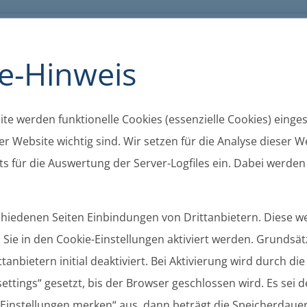
K
A+
A-
A
Barrierefreiheit
Kontakt
Cookie
e-Hinweis
te werden funktionelle Cookies (essenzielle Cookies) eingese
r Website wichtig sind. Wir setzen für die Analyse dieser We
s für die Auswertung der Server-Logfiles ein. Dabei werden
schiedenen Seiten Einbindungen von Drittanbietern. Diese 
Sie in den Cookie-Einstellungen aktiviert werden. Grundsätz
tanbietern initial deaktiviert. Bei Aktivierung wird durch di
ettings“ gesetzt, bis der Browser geschlossen wird. Es sei 
chungen
Gemeinden
Ortsrecht
Gremien
 „Einstellungen merken“ aus, dann beträgt die Speicherdaue