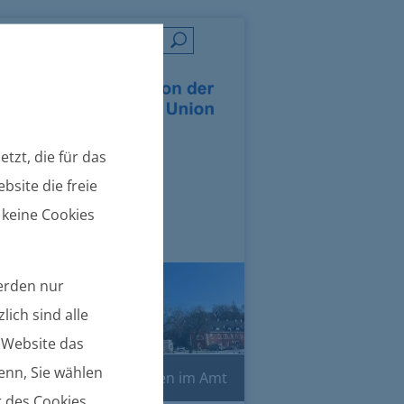
=
tzt, die für das
bsite die freie
 keine Cookies
werden nur
lich sind alle
e Website das
denn, Sie wählen
Online-Dienste
Leben im Amt
r des Cookies