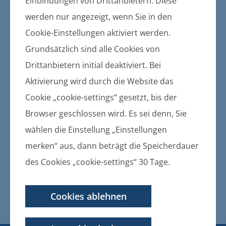
Gemeinden und des Amtes
Einbindungen von Drittanbietern. Diese
werden nur angezeigt, wenn Sie in den
Bekanntmachung der
Cookie-Einstellungen aktiviert werden.
Gemeinde Karlsburg über die
Grundsätzlich sind alle Cookies von
Festsetzung der Hebesätze der
Drittanbietern initial deaktiviert. Bei
Realsteuern für das
Aktivierung wird durch die Website das
Haushaltsjahr 2016
Cookie „cookie-settings“ gesetzt, bis der
(Hebesatzsatzung)
Browser geschlossen wird. Es sei denn, Sie
wählen die Einstellung „Einstellungen
16.12.2015
Bekanntmachung der Gemeinde
merken“ aus, dann beträgt die Speicherdauer
Karlsburg über die Festsetzung der
des Cookies „cookie-settings“ 30 Tage.
Hebesätze der Realsteuern für das
Haushaltsjahr 2016
Cookies ablehnen
(Hebesatzsatzung)