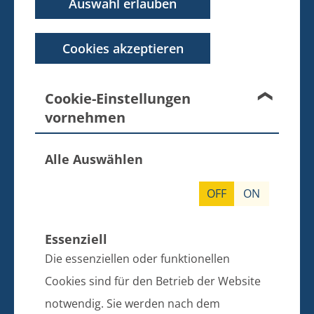
Auswahl erlauben
KONTAKT
BANKVERBINDUNG
Cookies akzeptieren
Amt Züssow
Dorfstraße 6
Cookie-Einstellungen
17495 Züssow
vornehmen
Telefon: 038355 643 0
Alle Auswählen
E-Mail: info@amt-zuessow.de
OFF
ON
Sparkasse Vorpommern
IBAN: DE97 1505 0500 0430 0067 99
BIC: NOLADE21GRW
Essenziell
Die essenziellen oder funktionellen
SPRECHZEITEN DER BÜRGERBÜROS
Cookies sind für den Betrieb der Website
GÜTZKOW, ZIETHEN UND ZÜSSOW
notwendig. Sie werden nach dem