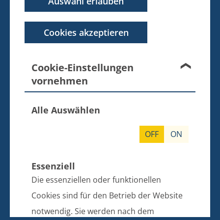
Auswahl erlauben
17495 Züssow
Telefon: 038355 643 0
Cookies akzeptieren
E-Mail: info@amt-zuessow.de
Sparkasse Vorpommern
Cookie-Einstellungen
IBAN: DE97 1505 0500 0430 0067 99
vornehmen
BIC: NOLADE21GRW
Alle Auswählen
SPRECHZEITEN DER BÜRGERBÜROS
GÜTZKOW, ZIETHEN UND ZÜSSOW
OFF
ON
Bitte vereinbaren Sie vor Ihrem Besuch einen Termin.
Essenziell
Die essenziellen oder funktionellen
dienstags: 9.00 bis 12.00 und 13.00 bis 18.00 Uhr
donnerstags: 9.00 bis 12.00 und 13.00 bis 16.00 Uhr
Cookies sind für den Betrieb der Website
freitags: 9.00 bis 12.00 Uhr
notwendig. Sie werden nach dem