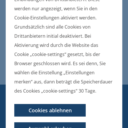
Gemeinden und des Amtes
werden nur angezeigt, wenn Sie in den
Bekanntmachung der
Cookie-Einstellungen aktiviert werden.
Geschäftsordnung der
Grundsätzlich sind alle Cookies von
Gemeindevertretung Züssow
Drittanbietern initial deaktiviert. Bei
Aktivierung wird durch die Website das
18.11.2015
Cookie „cookie-settings“ gesetzt, bis der
Bekanntmachung der
Geschäftsordnung der
Browser geschlossen wird. Es sei denn, Sie
Gemeindevertretung Züssow
wählen die Einstellung „Einstellungen
merken“ aus, dann beträgt die Speicherdauer
des Cookies „cookie-settings“ 30 Tage.
KONTAKT
BANKVERBINDUNG
Cookies ablehnen
Amt Züssow
Dorfstraße 6