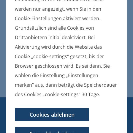
Gemeinden und des Amtes
werden nur angezeigt, wenn Sie in den
Bekanntmachung der
Cookie-Einstellungen aktiviert werden.
Haushaltssatzung der
Grundsätzlich sind alle Cookies von
Gemeinde Murchin für das
Drittanbietern initial deaktiviert. Bei
Haushaltsjahr 2016
Aktivierung wird durch die Website das
Cookie „cookie-settings“ gesetzt, bis der
12.05.2016
Browser geschlossen wird. Es sei denn, Sie
Bekanntmachung der
Haushaltssatzung der Gemeinde
wählen die Einstellung „Einstellungen
Murchin für das Haushaltsjahr 2016
merken“ aus, dann beträgt die Speicherdauer
des Cookies „cookie-settings“ 30 Tage.
KONTAKT
Cookies ablehnen
BANKVERBINDUNG
Amt Züssow