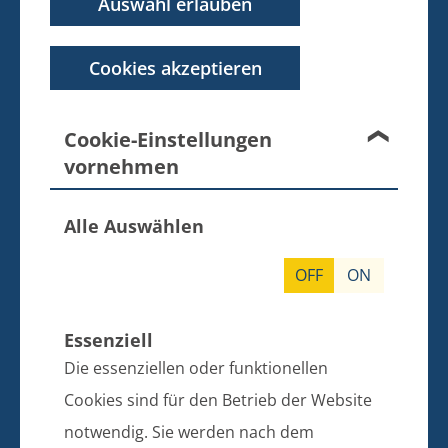
Auswahl erlauben
BANKVERBINDUNG
Cookies akzeptieren
Amt Züssow
Dorfstraße 6
17495 Züssow
Cookie-Einstellungen
vornehmen
Telefon: 038355 643 0
E-Mail: info@amt-zuessow.de
Alle Auswählen
Sparkasse Vorpommern
IBAN: DE97 1505 0500 0430 0067 99
OFF
ON
BIC: NOLADE21GRW
Essenziell
SPRECHZEITEN DER BÜRGERBÜROS
Die essenziellen oder funktionellen
GÜTZKOW, ZIETHEN UND ZÜSSOW
Cookies sind für den Betrieb der Website
notwendig. Sie werden nach dem
Bitte vereinbaren Sie vor Ihrem Besuch einen Termin.