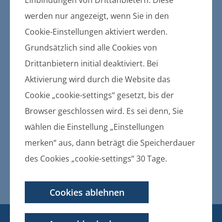
Gemeinden und des Amtes
werden nur angezeigt, wenn Sie in den
Bekanntmachung der Satzung
Cookie-Einstellungen aktiviert werden.
der Gemeinde Ziethen über
Grundsätzlich sind alle Cookies von
die Erhebung von Beiträgen
Drittanbietern initial deaktiviert. Bei
für den Ausbau von Straßen,
Aktivierung wird durch die Website das
Wegen und Plätzen
Cookie „cookie-settings“ gesetzt, bis der
Browser geschlossen wird. Es sei denn, Sie
23.10.2015
Bekanntmachung der Satzung der
wählen die Einstellung „Einstellungen
Gemeinde Ziethen über die
merken“ aus, dann beträgt die Speicherdauer
Erhebung von Beiträgen für den
des Cookies „cookie-settings“ 30 Tage.
Ausbau von Straßen, Wegen und
Plätzen
Cookies ablehnen
KONTAKT