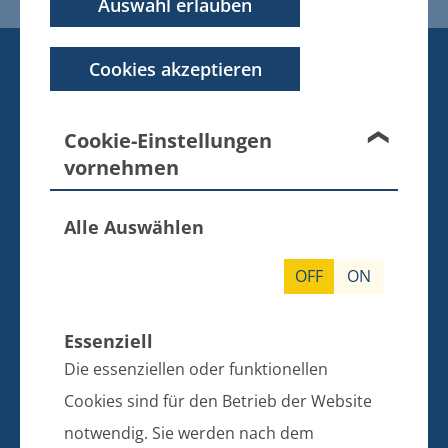
Auswahl erlauben
KONTAKT
Cookies akzeptieren
BANKVERBINDUNG
Amt Züssow
Cookie-Einstellungen
Dorfstraße 6
vornehmen
17495 Züssow
Alle Auswählen
Telefon: 038355 643 0
E-Mail: info@amt-zuessow.de
OFF
ON
Sparkasse Vorpommern
IBAN: DE97 1505 0500 0430 0067 99
Essenziell
BIC: NOLADE21GRW
Die essenziellen oder funktionellen
Cookies sind für den Betrieb der Website
SPRECHZEITEN DER BÜRGERBÜROS
notwendig. Sie werden nach dem