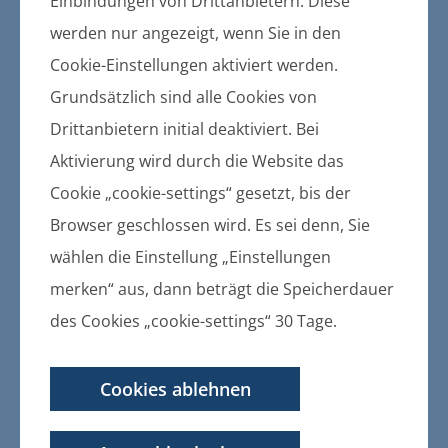
Gemeinden und des Amtes
Einbindungen von Drittanbietern. Diese
werden nur angezeigt, wenn Sie in den
Bekanntmachung der Satzung
Cookie-Einstellungen aktiviert werden.
über die Erhebung von
Grundsätzlich sind alle Cookies von
Gebühren zur Deckung der
Drittanbietern initial deaktiviert. Bei
Beiträge und Umlagen des
Aktivierung wird durch die Website das
Wasser- und Bodenverbandes
Cookie „cookie-settings“ gesetzt, bis der
für die Gemeinde
Browser geschlossen wird. Es sei denn, Sie
Wrangelsburg
wählen die Einstellung „Einstellungen
merken“ aus, dann beträgt die Speicherdauer
08.10.2015
Bekanntmachung der Satzung über
des Cookies „cookie-settings“ 30 Tage.
die Erhebung von Gebühren zur
Deckung der Beiträge und Umlagen
Cookies ablehnen
des Wasser- und Bodenverbandes
für die Gemeinde Wrangelsburg