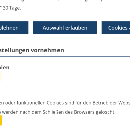
kanntmachungen
“ 30 Tage.
Bekanntmachungen (der amtsangehörigen Gemeinden und des Amt
blehnen
Auswahl erlauben
Cookies 
Bekanntmachungen der
gen Gemeinden und des
nstellungen vornehmen
atzung über die Stundung, die Nieders
hlen
n der Gemeinde Züssow
ung über die Stundung, die Niederschlagung und de
en oder funktionellen Cookies sind für den Betrieb der Webs
e werden nach dem Schließen des Browsers gelöscht.
SPRECHZEITEN DER BÜR