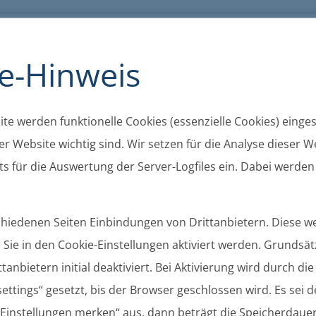
K
A+
A-
A
Barrierefreiheit
Kontakt
Cookie
e-Hinweis
te werden funktionelle Cookies (essenzielle Cookies) eingese
r Website wichtig sind. Wir setzen für die Analyse dieser We
s für die Auswertung der Server-Logfiles ein. Dabei werden
schiedenen Seiten Einbindungen von Drittanbietern. Diese 
Sie in den Cookie-Einstellungen aktiviert werden. Grundsätz
tanbietern initial deaktiviert. Bei Aktivierung wird durch di
ettings“ gesetzt, bis der Browser geschlossen wird. Es sei 
chungen
Gemeinden
Ortsrecht
Gremien
 „Einstellungen merken“ aus, dann beträgt die Speicherdaue