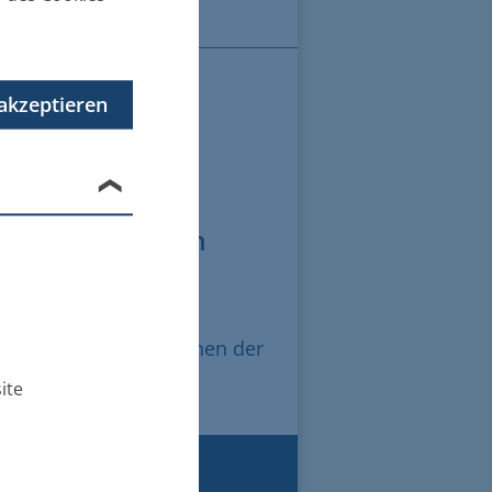
es Züssow)
akzeptieren
 Amtes
chlagung und den
n Erlass von Ansprüchen der
ite
GERBÜROS