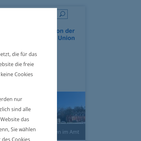
=
tzt, die für das
bsite die freie
 keine Cookies
werden nur
lich sind alle
e Website das
denn, Sie wählen
Online-Dienste
Leben im Amt
r des Cookies