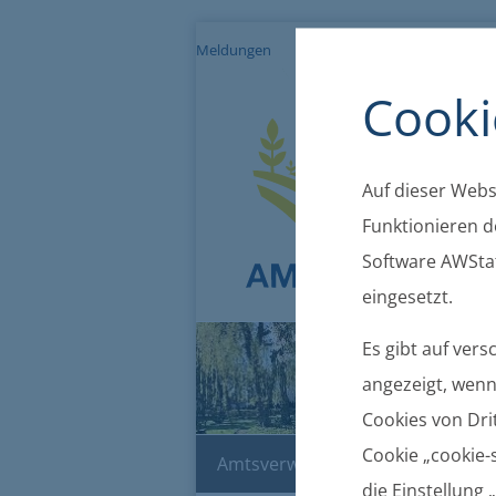
Meldungen
Impressum
Datenschutz
Cooki
Auf dieser Websi
Funktionieren de
Software AWStat
eingesetzt.
Es gibt auf ver
angezeigt, wenn 
Cookies von Drit
Cookie „cookie-s
Amtsverwaltung
Bekanntma
die Einstellung