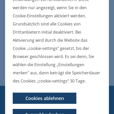
Gemeinden und des Amtes
werden nur angezeigt, wenn Sie in den
Europa- und
Cookie-Einstellungen aktiviert werden.
Kommunalwahlen am 26. Mai
Grundsätzlich sind alle Cookies von
2019
Drittanbietern initial deaktiviert. Bei
Aktivierung wird durch die Website das
21.12.2018
Cookie „cookie-settings“ gesetzt, bis der
Einreichung von Vorschlägen für die
Besetzung des Wahlausschusses des
Browser geschlossen wird. Es sei denn, Sie
Amtes Züssow
wählen die Einstellung „Einstellungen
Bekanntmachung der Wahlleitung
merken“ aus, dann beträgt die Speicherdauer
des Cookies „cookie-settings“ 30 Tage.
KONTAKT
Cookies ablehnen
BANKVERBINDUNG
Amt Züssow