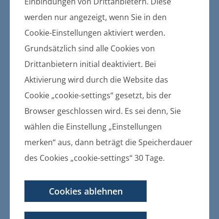
Gemeinden und des Amtes
Einbindungen von Drittanbietern. Diese
werden nur angezeigt, wenn Sie in den
Gemeinde Züssow: Verkauf
Cookie-Einstellungen aktiviert werden.
Frontkehrbürste 120cm
Grundsätzlich sind alle Cookies von
Drittanbietern initial deaktiviert. Bei
19.06.2026
Die Gemeinde Züssow verkauft gegen
Aktivierung wird durch die Website das
Höchstgebot eine gebrauchte
Cookie „cookie-settings“ gesetzt, bis der
Frontkehrbürste mit
Browser geschlossen wird. Es sei denn, Sie
Auffangwange und Zusatzbürste
wählen die Einstellung „Einstellungen
(Baujahr unbekannt). Die Bürste ist
derzeit nicht einsetzbar und
merken“ aus, dann beträgt die Speicherdauer
müsste repariert werden. Der Zustand
des Cookies „cookie-settings“ 30 Tage.
der Frontkehrbürste ist den beigefügten
Bildern zu
Cookies ablehnen
entnehmen. Es wird ausdrücklich darauf
hingewiesen, dass der Verkauf unter
Ausschluss jeglicher