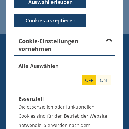
Auswahl erlauben
Gewährleistung erfolgt.
weitere Informationen
Cookies akzeptieren
Cookie-Einstellungen
KONTAKT
vornehmen
BANKVERBINDUNG
Amt Züssow
Alle Auswählen
Dorfstraße 6
17495 Züssow
OFF
ON
Telefon: 038355 643 0
Essenziell
E-Mail: info@amt-zuessow.de
Die essenziellen oder funktionellen
Sparkasse Vorpommern
Cookies sind für den Betrieb der Website
IBAN: DE97 1505 0500 0430 0067 99
notwendig. Sie werden nach dem