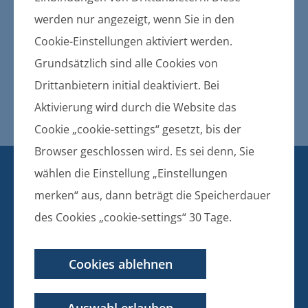
Gemeinden und des Amtes
werden nur angezeigt, wenn Sie in den
Groß Polzin:
Cookie-Einstellungen aktiviert werden.
Hundesteuersatzung
Grundsätzlich sind alle Cookies von
Drittanbietern initial deaktiviert. Bei
27.05.2026
Aktivierung wird durch die Website das
Hundesteuersatzung
Cookie „cookie-settings“ gesetzt, bis der
Browser geschlossen wird. Es sei denn, Sie
KONTAKT
wählen die Einstellung „Einstellungen
BANKVERBINDUNG
merken“ aus, dann beträgt die Speicherdauer
des Cookies „cookie-settings“ 30 Tage.
Amt Züssow
Dorfstraße 6
17495 Züssow
Cookies ablehnen
Telefon: 038355 643 0
E-Mail: info@amt-zuessow.de
Auswahl erlauben