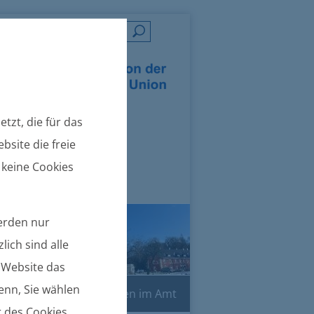
=
tzt, die für das
bsite die freie
 keine Cookies
werden nur
lich sind alle
e Website das
denn, Sie wählen
Online-Dienste
Leben im Amt
r des Cookies