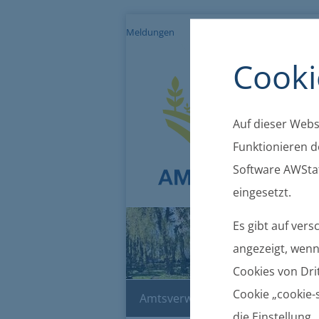
Meldungen
Impressum
Datenschutz
Cooki
Auf dieser Websi
Funktionieren de
Software AWStat
eingesetzt.
Es gibt auf ver
angezeigt, wenn 
Cookies von Drit
Cookie „cookie-s
Amtsverwaltung
Bekanntma
die Einstellung