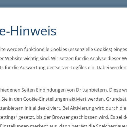
K
A+
A-
A
Barrierefreiheit
Kontakt
Cookie
e-Hinweis
te werden funktionelle Cookies (essenzielle Cookies) eingese
r Website wichtig sind. Wir setzen für die Analyse dieser We
s für die Auswertung der Server-Logfiles ein. Dabei werden
schiedenen Seiten Einbindungen von Drittanbietern. Diese 
Sie in den Cookie-Einstellungen aktiviert werden. Grundsätz
tanbietern initial deaktiviert. Bei Aktivierung wird durch di
ettings“ gesetzt, bis der Browser geschlossen wird. Es sei 
chungen
Gemeinden
Ortsrecht
Gremien
 „Einstellungen merken“ aus, dann beträgt die Speicherdaue