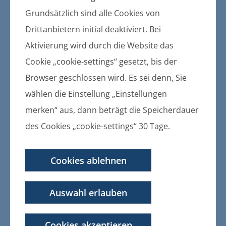
Dazu kommt das Kitty-Projekt mit der
Grundsätzlich sind alle Cookies von
Aktion Tier, über das wir gut 30
Futterstellen für Streunerkatzen
Drittanbietern initial deaktiviert. Bei
vertraglich gebunden haben, an denen
Aktivierung wird durch die Website das
die Streuner versorgt werden.
Cookie „cookie-settings“ gesetzt, bis der
Wichtigstes Augenmerk dabei immer
Browser geschlossen wird. Es sei denn, Sie
die Kastration von Neuankömmlingen
bzw. auch das Einfangen streunender
wählen die Einstellung „Einstellungen
Katzen mit Hilfe der Bevölkerung und
merken“ aus, dann beträgt die Speicherdauer
vor allem des Tierschutzvereines Insel
des Cookies „cookie-settings“ 30 Tage.
Usedom sowie die anschließende
Versorgung mit den Tierärzten der
Region.
Cookies ablehnen
In den letzten Jahren haben wir viel Zeit
Auswahl erlauben
und Kraft in Umbauten und
Sanierungen gesteckt. Dazu gehören
u.a. die Sanierung des Scheunendaches,
Cookies akzeptieren