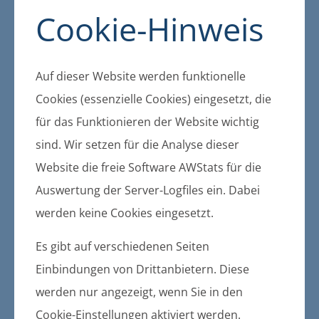
finden. Die Sparte Wildtiere, die vor
Cookie-Hinweis
allem in der Aufnahme von Vögeln
bestand, wird nur noch von unserem
über 19jährigen Wildschwein Bolle
Auf dieser Website werden funktionelle
aufrechterhalten. Sollte er uns einmal
verlassen, ist dieses Kapitel
Cookies (essenzielle Cookies) eingesetzt, die
höchstwahrscheinlich beendet.
für das Funktionieren der Website wichtig
Aktuell kümmern wir uns um gut 40
sind. Wir setzen für die Analyse dieser
Gnadenhoftiere sowie Fundkatzen und -
Website die freie Software AWStats für die
hunde die uns durch unsere Partner
Auswertung der Server-Logfiles ein. Dabei
Gemeinde Ostseebad Heringsdorf, Amt
werden keine Cookies eingesetzt.
Usedom-Süd, Amt Züssow und Amt
Anklam-Land überstellt werden. Im
Es gibt auf verschiedenen Seiten
letzten Jahr waren es 200 Katzen, davon
Einbindungen von Drittanbietern. Diese
133 Kitten. In diesem Jahr liegen wir
werden nur angezeigt, wenn Sie in den
schon wieder bei 70 Kitten.
Cookie-Einstellungen aktiviert werden.