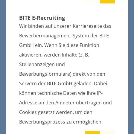
„Tierauffangstation“ haben wir dann
neben sanitären Einrichtungen auch
BITE E-Recruiting
einen Raum für tierärztliche Tätigkeiten
mit einer „Hundedusche“ und zusätzlich
Wir binden auf unserer Karriereseite das
ein Büro mit Aufenthaltsraum
Bewerbermanagement-System der BITE
geschaffen. Die Fertigstellung ist für
GmbH ein. Wenn Sie diese Funktion
Ende August / Anfang September
aktivieren, werden Inhalte (z. B.
avisiert.
Stellenanzeigen und
Auf diesen Schritt sind wir sehr stolz
Bewerbungsformulare) direkt von den
und freuen uns, diesen Neubau mit
Servern der BITE GmbH geladen. Dabei
Ihnen zusammen am 20. September
2025 um 11:00 Uhr offiziell in Betrieb zu
können technische Daten wie Ihre IP-
nehmen.
Adresse an den Anbieter übertragen und
Ein Hinweis in eigener Sache
Cookies gesetzt werden, um den
Wir bekommen täglich diverse Anrufe
Bewerbungsprozess zu ermöglichen.
über verletzte Möwen, Kraniche, Tauben