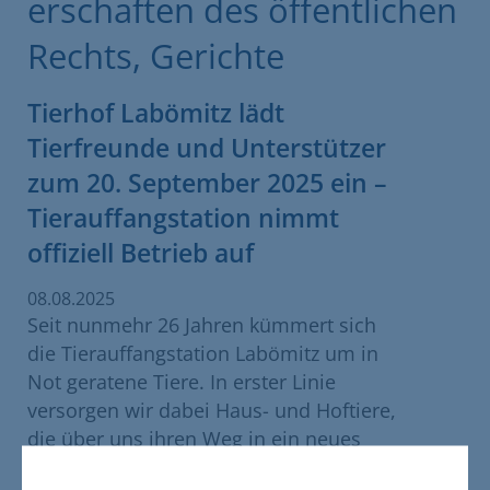
erschaften des öffentlichen
Rechts, Gerichte
Tierhof Labömitz lädt
Tierfreunde und Unterstützer
zum 20. September 2025 ein –
Tierauffangstation nimmt
offiziell Betrieb auf
08.08.2025
Seit nunmehr 26 Jahren kümmert sich
die Tierauffangstation Labömitz um in
Not geratene Tiere. In erster Linie
versorgen wir dabei Haus- und Hoftiere,
die über uns ihren Weg in ein neues
Zuhause oder bei uns ein selbiges