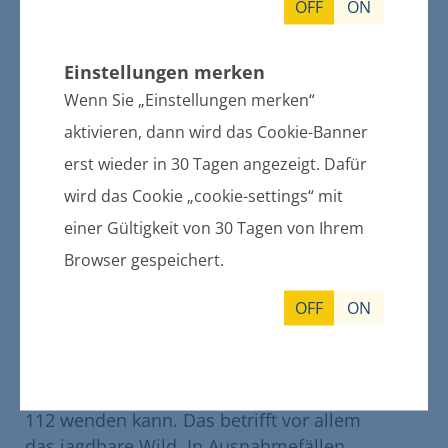
usw. Das sind Wildtiere, die nicht in
OFF
ON
unsere Zuständigkeit fallen. Zumeist
sind diese nach Auffassung der Finder
Einstellungen merken
oder besser Beobachter „verletzt“. Die
Wenn Sie „Einstellungen merken“
Ferndiagnosen reichen von
aktivieren, dann wird das Cookie-Banner
gebrochenen Flügeln bis hin zu
fehlenden Beinen. Bei Nachfrage,
erst wieder in 30 Tagen angezeigt. Dafür
woran der Melder es fest macht,
wird das Cookie „cookie-settings“ mit
kommen meist nur Vermutungen. Wenn
einer Gültigkeit von 30 Tagen von Ihrem
man sich dann dem Tier nähert läuft
Browser gespeichert.
oder fliegt es davon. Wir sind keine
Tierärzte und somit können wir auch
OFF
ON
nicht helfen.
Für Wildtiere sind grundsätzlich die
Jagdpächter verantwortlich, an die sich
„Jedermann“ über die Notrufnummer
112 wenden kann. Das betrifft vor allem
das jagdbare Wild. In Ausnahmefällen,