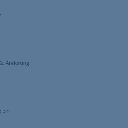
w
2. Änderung
lzin