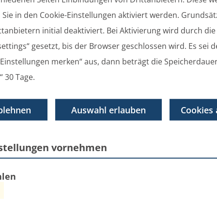
Sie in den Cookie-Einstellungen aktiviert werden. Grundsätz
tanbietern initial deaktiviert. Bei Aktivierung wird durch di
ettings“ gesetzt, bis der Browser geschlossen wird. Es sei 
 „Einstellungen merken“ aus, dann beträgt die Speicherdaue
“ 30 Tage.
 Karlsburg für das Haushaltsjahr 2015
blehnen
Auswahl erlauben
Cookies 
nstellungen vornehmen
w
hlen