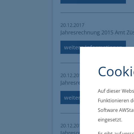
20.12.2017
Jahresrechnung 2015 Amt Z
weitere Informationen
Cooki
20.12.2017
Jahresrechnung 2015 Ziethen
Auf dieser Websi
weitere Informationen
Funktionieren de
Software AWStat
eingesetzt.
20.12.2017
Jahresrechnung 2015 Lühma
Es gibt auf ver