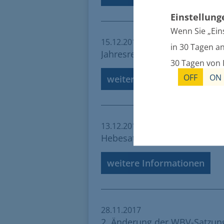
Einstellun
Wenn Sie „Ein
15.12.2017
in 30 Tagen an
Jahresrechnung 2015 Schmat
30 Tagen von 
OFF
ON
weitere Informationen
13.12.2017
Hebesatzsatzung 2018 Lühm
weitere Informationen
28.11.2017
2. Änderung der WBV-Satzun