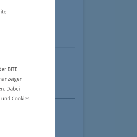
ite
er BITE
enanzeigen
n. Dabei
n und Cookies