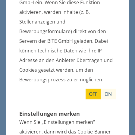
weitere Informationen
GmbH ein. Wenn Sie diese Funktion
aktivieren, werden Inhalte (z. B.
Stellenanzeigen und
22.09.2015
Bewerbungsformulare) direkt von den
Bekanntmachung der
Servern der BITE GmbH geladen. Dabei
Geschäftsordnung der
können technische Daten wie Ihre IP-
Gemeindevertretung Klein Bünzow
Adresse an den Anbieter übertragen und
weitere Informationen
Cookies gesetzt werden, um den
Bewerbungsprozess zu ermöglichen.
OFF
ON
21.09.2015
Bekanntmachung der Satzung über die
Erhebung einer Hundesteuer der
Einstellungen merken
Gemeinde Groß Kiesow
Wenn Sie „Einstellungen merken“
aktivieren, dann wird das Cookie-Banner
weitere Informationen