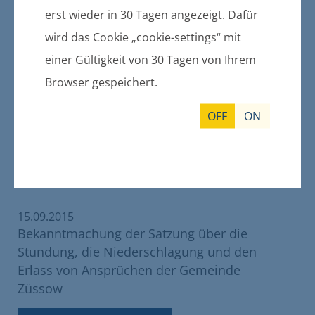
erst wieder in 30 Tagen angezeigt. Dafür
wird das Cookie „cookie-settings“ mit
einer Gültigkeit von 30 Tagen von Ihrem
18.09.2015
Bekanntmachung der Satzung über die
Browser gespeichert.
Erhebung einer Hundesteuer der
Gemeinde Bandelin
OFF
ON
weitere Informationen
15.09.2015
Bekanntmachung der Satzung über die
Stundung, die Niederschlagung und den
Erlass von Ansprüchen der Gemeinde
Züssow