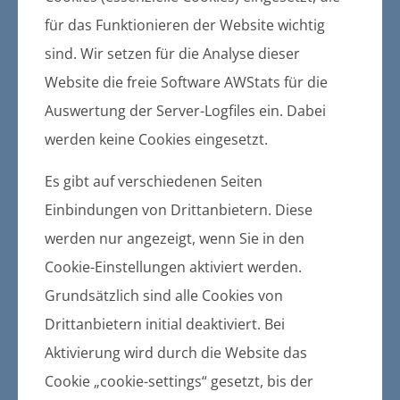
Erhebung einer Hundesteuer der
für das Funktionieren der Website wichtig
Gemeinde Ziethen
sind. Wir setzen für die Analyse dieser
weitere Informationen
Website die freie Software AWStats für die
Auswertung der Server-Logfiles ein. Dabei
werden keine Cookies eingesetzt.
23.09.2015
Es gibt auf verschiedenen Seiten
Bekanntmachung der Satzung über die
Erhebung einer Hundesteuer der
Einbindungen von Drittanbietern. Diese
Gemeinde Wrangelsburg
werden nur angezeigt, wenn Sie in den
Cookie-Einstellungen aktiviert werden.
weitere Informationen
Grundsätzlich sind alle Cookies von
Drittanbietern initial deaktiviert. Bei
Aktivierung wird durch die Website das
22.09.2015
Cookie „cookie-settings“ gesetzt, bis der
Bekanntmachung der Satzung über die