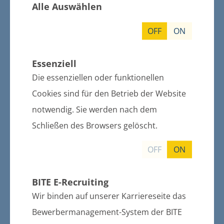
Alle Auswählen
Erhebung von Gebühren zur Deckung
der Beiträge und Umlagen des Wasser-
OFF
ON
und Bodenverbandes "Untere Peene
Anklam" für die Gemeinde Murchin
Essenziell
weitere Informationen
Die essenziellen oder funktionellen
Cookies sind für den Betrieb der Website
notwendig. Sie werden nach dem
22.09.2015
Schließen des Browsers gelöscht.
Bekanntmachung der 6. Satzung zur
Änderung der Satzung über die
OFF
ON
Erhebung von Gebühren zur Deckung
der Beiträge und Umlagen des Wasser-
BITE E-Recruiting
und Bodenverbandes für die Gemeinde
Wir binden auf unserer Karriereseite das
Klein Bünzow
Bewerbermanagement-System der BITE