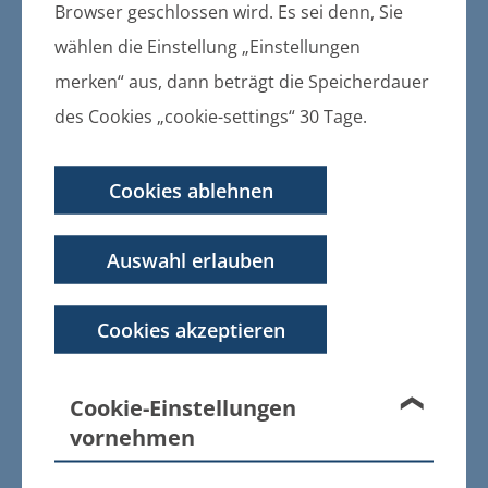
Erhebung einer Hundesteuer der
Browser geschlossen wird. Es sei denn, Sie
Gemeinde Murchin
wählen die Einstellung „Einstellungen
merken“ aus, dann beträgt die Speicherdauer
weitere Informationen
des Cookies „cookie-settings“ 30 Tage.
Cookies ablehnen
22.09.2015
Bekanntmachung der Satzung über die
Erhebung einer Hundesteuer der
Auswahl erlauben
Gemeinde Klein Bünzow
Cookies akzeptieren
weitere Informationen
Cookie-Einstellungen
22.09.2015
vornehmen
Bekanntmachung der 15. Satzung zur
Änderung der Satzung über die