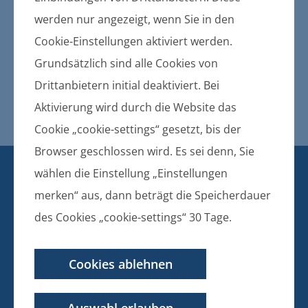
Gemeinden und des Amtes
werden nur angezeigt, wenn Sie in den
Gemeinde Züssow:
Cookie-Einstellungen aktiviert werden.
Beteiligungsbericht 2025
Grundsätzlich sind alle Cookies von
Drittanbietern initial deaktiviert. Bei
24.06.2026
Aktivierung wird durch die Website das
Beteiligungsbericht 2025
Cookie „cookie-settings“ gesetzt, bis der
Browser geschlossen wird. Es sei denn, Sie
KONTAKT
wählen die Einstellung „Einstellungen
BANKVERBINDUNG
merken“ aus, dann beträgt die Speicherdauer
des Cookies „cookie-settings“ 30 Tage.
Amt Züssow
Dorfstraße 6
17495 Züssow
Cookies ablehnen
Telefon: 038355 643 0
E-Mail: info@amt-zuessow.de
Auswahl erlauben