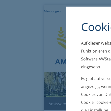
Meldungen
Impressum
Datenschutz
Cooki
Auf dieser Websi
Funktionieren de
Software AWStat
eingesetzt.
Es gibt auf ver
angezeigt, wenn 
Cookies von Drit
Cookie „cookie-s
Amtsverwaltung
Bekanntma
die Einstellung