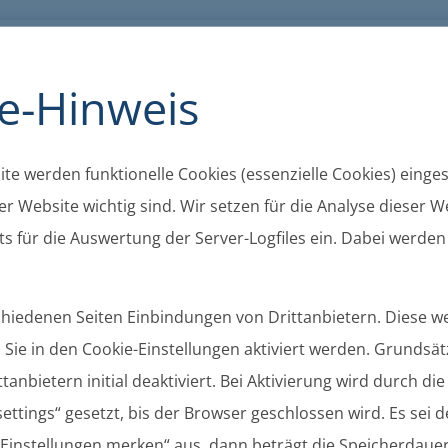
K
A+
A-
A
Barrierefreiheit
Kontakt
Cookie
e-Hinweis
te werden funktionelle Cookies (essenzielle Cookies) eingese
r Website wichtig sind. Wir setzen für die Analyse dieser We
s für die Auswertung der Server-Logfiles ein. Dabei werden
schiedenen Seiten Einbindungen von Drittanbietern. Diese 
Sie in den Cookie-Einstellungen aktiviert werden. Grundsätz
tanbietern initial deaktiviert. Bei Aktivierung wird durch di
ettings“ gesetzt, bis der Browser geschlossen wird. Es sei 
chungen
Gemeinden
Ortsrecht
Gremien
 „Einstellungen merken“ aus, dann beträgt die Speicherdaue