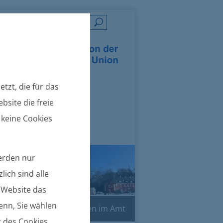
=
tzt, die für das
bsite die freie
 keine Cookies
werden nur
lich sind alle
e Website das
denn, Sie wählen
Online-Dienste
Leben im Amt
r des Cookies