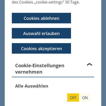
des Cookies „cookie-settings“ 30 Tage.
Innenbereichssatzung
Cookies ablehnen
Hebesatzsatzung
Auswahl erlauben
Zweitwohnungssteuersatzung
Hundesteuersatzung
Cookies akzeptieren
Wasser- und Bodenverbände -
Cookie-Einstellungen
Gebührensatzung
vornehmen
Feuerwehrgebührensatzung
Alle Auswählen
Feuerwehrsatzung
OFF
ON
Friedhofs- und