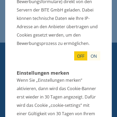
Bewerbungsformulare) direkt von den
12.06.2019
Gebietsänderungsvertrag Karlsburg
Servern der BITE GmbH geladen. Dabei
- Lühmannsdorf
können technische Daten wie Ihre IP-
Gebietsänderungsvertrag Karlsburg
Adresse an den Anbieter übertragen und
- Klein Bünzow
Cookies gesetzt werden, um den
Bewerbungsprozess zu ermöglichen.
KONTAKT
OFF
ON
BANKVERBINDUNG
Amt Züssow
Einstellungen merken
Dorfstraße 6
Wenn Sie „Einstellungen merken“
17495 Züssow
aktivieren, dann wird das Cookie-Banner
erst wieder in 30 Tagen angezeigt. Dafür
Telefon: 038355 643 0
E-Mail: info@amt-zuessow.de
wird das Cookie „cookie-settings“ mit
einer Gültigkeit von 30 Tagen von Ihrem
Sparkasse Vorpommern