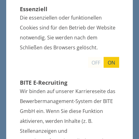
Friedhofsgebührensatzung
Essenziell
Die essenziellen oder funktionellen
Straßenreinigungssatzung
Cookies sind für den Betrieb der Website
notwendig. Sie werden nach dem
Straßenbaubeitragssatzung
Schließen des Browsers gelöscht.
Grünflächensatzung
OFF
ON
Spielplatzsatzung
BITE E-Recruiting
Wir binden auf unserer Karriereseite das
Nutzungs- und Entgeltordnungen
Bewerbermanagement-System der BITE
GmbH ein. Wenn Sie diese Funktion
Bibliotheksordnung
aktivieren, werden Inhalte (z. B.
Gebietsänderungsverträge
Stellenanzeigen und