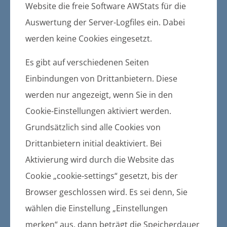
Website die freie Software AWStats für die
2. Änderung des FNPL der
Auswertung der Server-Logfiles ein. Dabei
Gemeinde Züssow
werden keine Cookies eingesetzt.
23.11.2018
Hinweis auf eine Bekanntmachung der
Es gibt auf verschiedenen Seiten
Gemeinde Züssow im Züssower
Einbindungen von Drittanbietern. Diese
Amtsblatt Nr. 12 / 2018 am 12.12.2018
werden nur angezeigt, wenn Sie in den
Die Öffentliche Bekanntmachung erfolgt
Cookie-Einstellungen aktiviert werden.
entsprechend der Hauptsatzung der
Grundsätzlich sind alle Cookies von
Gemeinde Züssow im Züssower
Drittanbietern initial deaktiviert. Bei
Amtsblatt.
Aktivierung wird durch die Website das
Cookie „cookie-settings“ gesetzt, bis der
Browser geschlossen wird. Es sei denn, Sie
Änderung des
wählen die Einstellung „Einstellungen
Aufstellungsbeschlusses zur 2.
merken“ aus, dann beträgt die Speicherdauer