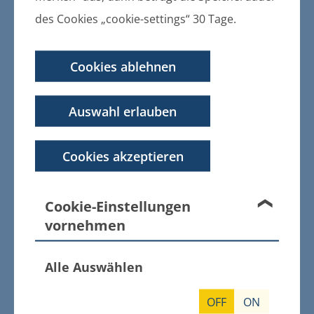
Änderung des
des Cookies „cookie-settings“ 30 Tage.
Flächennutzungsplanes
12.02.2020
Cookies ablehnen
Hinweis auf eine Bekanntmachung der
Gemeinde Züssow im Züssower
Auswahl erlauben
Amtsblatt Nr. 02 / 2020 am 12.02.2020
Die Öffentliche Bekanntmachung erfolgt
Cookies akzeptieren
entsprechend der Hauptsatzung der
Gemeinde Züssow im Züssower
Amtsblatt.
Cookie-Einstellungen
vornehmen
Vorentwurf und Auslegung
Alle Auswählen
der 2. Änderung des
OFF
ON
Teilfflächennutzungsplanes