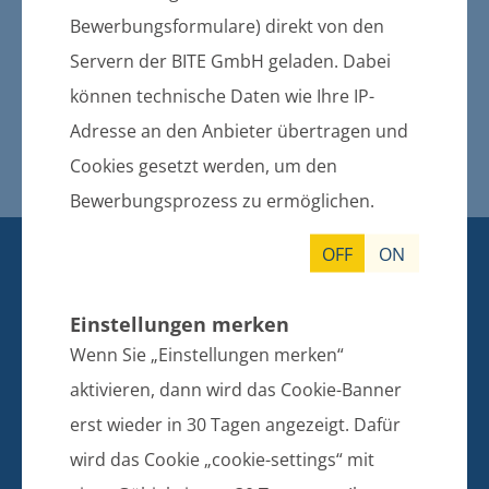
Aufstellungsbeschlusses zur 2.
Bewerbungsformulare) direkt von den
Änderung des
Servern der BITE GmbH geladen. Dabei
Flächennutzungsplanes
können technische Daten wie Ihre IP-
Vorentwurf und Auslegung der 2.
Änderung des
Adresse an den Anbieter übertragen und
Teilflächennutzungsplanes
Cookies gesetzt werden, um den
Bewerbungsprozess zu ermöglichen.
KONTAKT
OFF
ON
BANKVERBINDUNG
Einstellungen merken
Amt Züssow
Wenn Sie „Einstellungen merken“
Dorfstraße 6
aktivieren, dann wird das Cookie-Banner
17495 Züssow
erst wieder in 30 Tagen angezeigt. Dafür
Telefon: 038355 643 0
wird das Cookie „cookie-settings“ mit
E-Mail: info@amt-zuessow.de