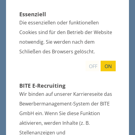
08.07.2020
Essenziell
Hinweis auf eine Bekanntmachung der
Die essenziellen oder funktionellen
Gemeinde Züssow im Züssower
Cookies sind für den Betrieb der Website
Amtsblatt Nr. 07 / 2020 am 08.07.2020
notwendig. Sie werden nach dem
Die Öffentliche Bekanntmachung erfolgt
Schließen des Browsers gelöscht.
entsprechend der Hauptsatzung der
Gemeinde Züssow im Züssower
OFF
ON
Amtsblatt.
BITE E-Recruiting
Wir binden auf unserer Karriereseite das
08.07.2020
Bewerbermanagement-System der BITE
Aufstellungsbeschluss der 2.
GmbH ein. Wenn Sie diese Funktion
Änderung des
aktivieren, werden Inhalte (z. B.
Flächennutzungsplanes
Änderung des
Stellenanzeigen und