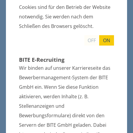
Cookies sind für den Betrieb der Website
weitere Informationen
notwendig. Sie werden nach dem
Schließen des Browsers gelöscht.
28.10.2016
OFF
ON
6. Änderung des FNPL der Stadt
Gützkow
BITE E-Recruiting
Wir binden auf unserer Karriereseite das
weitere Informationen
Bewerbermanagement-System der BITE
GmbH ein. Wenn Sie diese Funktion
aktivieren, werden Inhalte (z. B.
13.10.2016
Bekanntmachung der Wahlleitung:
Stellenanzeigen und
Sitzverzicht und Nachrücken in der
Bewerbungsformulare) direkt von den
Gemeindevertretung Züssow
Servern der BITE GmbH geladen. Dabei