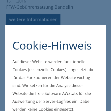
15.11.2016
FFW-Gebührensatzung Bandelin
weitere Informationen
Cookie-Hinweis
15.11.2016
Jahresrechnung 2013 Gribow
weitere Informationen
Auf dieser Website werden funktionelle
Cookies (essenzielle Cookies) eingesetzt, die
für das Funktionieren der Website wichtig
14.11.2016
sind. Wir setzen für die Analyse dieser
WBV-Satzung der Gemeinde Klein
Website die freie Software AWStats für die
Bünzow
Auswertung der Server-Logfiles ein. Dabei
weitere Informationen
werden keine Cookies eingesetzt.