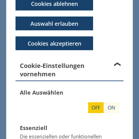
Cookies ablehnen
01.11.2016
Hauptsatzung des Amtes Züssow - 2.
Auswahl erlauben
Änderung
weitere Informationen
Cookies akzeptieren
Cookie-Einstellungen
28.10.2016
vornehmen
Jahresrechnung 2013 Lühmannsdorf
weitere Informationen
Alle Auswählen
OFF
ON
28.10.2016
Essenziell
Auslegung Bebauungsplan Nr. 12 der
Stadt Gützkow
Die essenziellen oder funktionellen