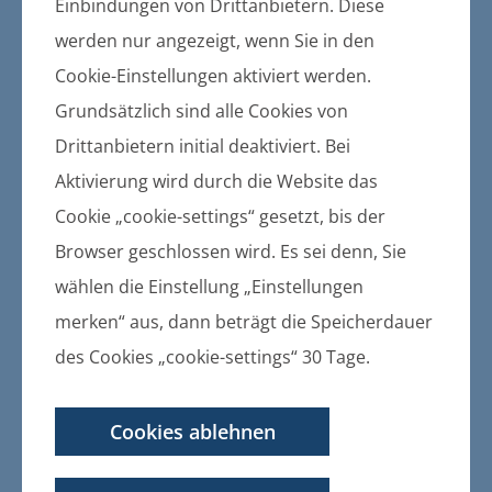
Gemeinden und des Amtes
Einbindungen von Drittanbietern. Diese
werden nur angezeigt, wenn Sie in den
Bekanntmachung der Stadt
Cookie-Einstellungen aktiviert werden.
Gützkow zum Beschluss der
Grundsätzlich sind alle Cookies von
Stadtvertretung Nr. 2015/104
Drittanbietern initial deaktiviert. Bei
vom 22.10.2015 über die
Aktivierung wird durch die Website das
Aufstellung des
Cookie „cookie-settings“ gesetzt, bis der
Bebauungsplanes Nr. 12
Browser geschlossen wird. Es sei denn, Sie
"Wohngebiet Seeblick" in der
wählen die Einstellung „Einstellungen
Stadt Gützkow
merken“ aus, dann beträgt die Speicherdauer
des Cookies „cookie-settings“ 30 Tage.
04.11.2015
Bekanntmachung der Stadt Gützkow
zum Beschluss der Stadtvertretung
Cookies ablehnen
Nr. 2015/104 vom 22.10.2015 über
die Aufstellung des