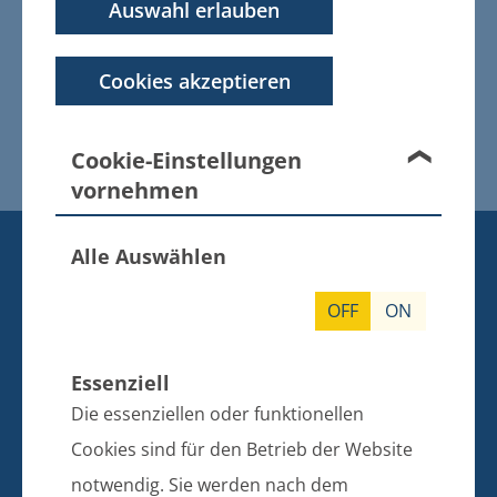
Bebauungsplanes Nr. 12
Auswahl erlauben
"Wohngebiet Seeblick" in der Stadt
Gützkow
Cookies akzeptieren
Geltungsbereich des
Bebauungsplanes Nr. 12 der Stadt
Gützkow
Cookie-Einstellungen
vornehmen
KONTAKT
Alle Auswählen
BANKVERBINDUNG
OFF
ON
Amt Züssow
Dorfstraße 6
Essenziell
17495 Züssow
Die essenziellen oder funktionellen
Telefon: 038355 643 0
Cookies sind für den Betrieb der Website
E-Mail: info@amt-zuessow.de
notwendig. Sie werden nach dem